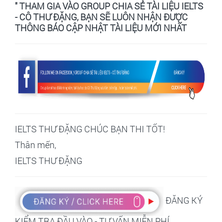
" THAM GIA VÀO GROUP CHIA SẺ TÀI LIỆU IELTS
- CÔ THƯ ĐẶNG, BẠN SẼ LUÔN NHẬN ĐƯỢC
THÔNG BÁO CẬP NHẬT TÀI LIỆU MỚI NHẤT
IELTS THƯ ĐẶNG CHÚC BẠN THI TỐT!
Thân mến,
IELTS THƯ ĐẶNG
ĐĂNG KÝ
KIỂM TRA ĐẦU VÀO - TƯ VẤN MIỄN PHÍ