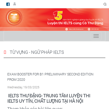
RSS
Toggle
navigati
TỪ VỰNG - NGỮ PHÁP IELTS
EXAM BOOSTER FOR B1 PRELIMINARY SECOND EDITION
FROM 2020
Wednesday, 19/03/2025
IELTS
THƯ ĐẶNG- TRUNG TÂM
LUYỆN THI
IELTS
UY TÍN, CHẤT LƯỢNG TẠI HÀ NỘI
Tham khảo các bài liên quan: