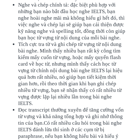
Nghe và chép chính tả: đặc biệt phù hợp với
những bạn nào bắt đầu học nghe IELTS, bạn
nghe hoài nghe mãi mà không hiểu gì hết đó, thì
việc nghe và chép lại sẽ giúp bạn cải thiện được
kỹ năng nghe và spelling tốt, đồng thời còn giúp
bạn học từ vựng từ nội dung của mỗi bài nghe.
Tích cực tra từ và ghi chép từ vựng từ nội dung
bài nghe. Mình thấy nhiều bạn rất kỳ công tìm
kiếm mấy cuốn từ vựng, hoặc mấy quyển flash
card về học từ, nhưng mình thấy cách học từ
vựng từ chính nội dung bài nghe IELTS lại hiệu
quả hơn rất nhiều, nó giúp bạn tiết kiệm thời
gian hơn, rồi theo thời gian khi bạn ghi chép
nhiều từ vựng, bạn sẽ nhận thấy có rất nhiều từ
vựng được lặp lại nhiều lần trong bài nghe
IELTS.
Đọc transcript thường xuyên để tăng cường vốn
từ vựng và khả năng tổng hợp và ghi nhớ thông
tin của bạn.Có rất nhiều câu hỏi trong bài nghe
IELTS đánh lừa thí sinh ở các cụm từ bị
paraphrase, nếu bạn không hiểu bài và hiểu ý