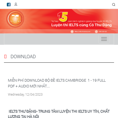
RSS
Toggle
navigati
DOWNLOAD
MIỄN PHÍ DOWNLOAD BỘ ĐỀ IELTS CAMBRIDGE 1 - 19 FULL
PDF + AUDIO MỚI NHẤT....
Wednesday, 12/04/2023
IELTS
THƯ ĐẶNG- TRUNG TÂM
LUYỆN THI IELTS
UY TÍN, CHẤT
LƯỢNG TẠI HÀ NỘI